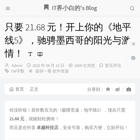
IT界小白的's Blog
只要 21.68 元！开上你的《地平
线5》，驰骋墨西哥的阳光与激
情！
博
发
Admin
2025 年 08 月 10 日
2699 次浏览
暂无评论
主：
布
分
734字数
值得一看
软件资源
时
类：
间：
首页
正文
分享到：
你没听错！原价数百元的《极限竞速：地平线5》，现在只需
21.68 元
，就能轻松拥有！
而且是在抖音
卓越科技店
，安全可靠，购买方便，立刻开玩！