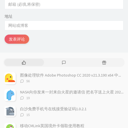
地址
发表评论
热
最
随
门
新
机
文
评
文
图像处理软件 Adobe Photoshop CC 2020 v21.3.190 x64 中文免费版
章
论
章
评
56
论
数：
NASA向你发来一封来自火星的邀请信 把名字送上火星 2026邀你免费参与火星之旅
评
19
论
数：
白沙免费手机号在线接受验证码1.0.2.1
评
15
论
数：
移动CMLink英国境外卡领取使用教程