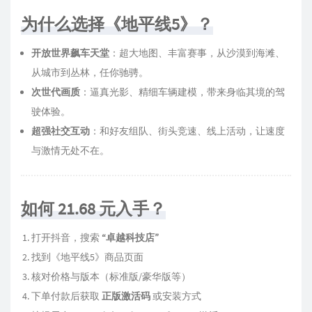
为什么选择《地平线5》？
开放世界飙车天堂
：超大地图、丰富赛事，从沙漠到海滩、
从城市到丛林，任你驰骋。
次世代画质
：逼真光影、精细车辆建模，带来身临其境的驾
驶体验。
超强社交互动
：和好友组队、街头竞速、线上活动，让速度
与激情无处不在。
如何 21.68 元入手？
打开抖音，搜索
“卓越科技店”
找到《地平线5》商品页面
核对价格与版本（标准版/豪华版等）
下单付款后获取
正版激活码
或安装方式