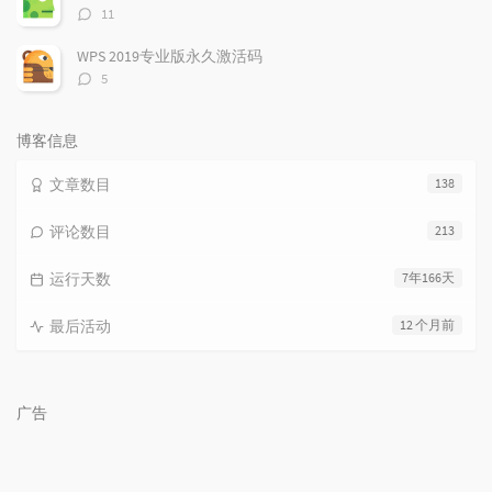
评
11
论
数：
WPS 2019专业版永久激活码
评
5
论
数：
博客信息
文章数目
138
评论数目
213
运行天数
7年166天
最后活动
12 个月前
广告