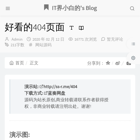
IT界小白的's Blog
好看的404页面
博
发
Admin
2020 年 02 月 12 日
16771 次浏览
暂无评论
主：
布
分
211字数
网站源码
时
类：
间：
首页
正文
分享到：
演示站:
http://ss-r.me/404
下载方式:
蓝奏网盘
源码为站长原创,商业转载请联系作者获得授
权，非商业转载请注明出处。谢谢!
演示图: