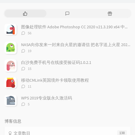
热
最
随
门
新
机
文
评
文
图像处理软件 Adobe Photoshop CC 2020 v21.3.190 x64 中文免费版
章
论
章
评
56
论
数：
NASA向你发来一封来自火星的邀请信 把名字送上火星 2026邀你免费参与火星之旅
评
19
论
数：
白沙免费手机号在线接受验证码1.0.2.1
评
15
论
数：
移动CMLink英国境外卡领取使用教程
评
11
论
数：
WPS 2019专业版永久激活码
评
5
论
数：
博客信息
文章数目
138