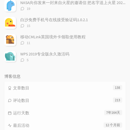
数：
NASA向你发来一封来自火星的邀请信 把名字送上火星 2026邀你免费参与火星之旅
评
19
论
数：
白沙免费手机号在线接受验证码1.0.2.1
评
15
论
数：
移动CMLink英国境外卡领取使用教程
评
11
论
数：
WPS 2019专业版永久激活码
评
5
论
数：
博客信息
文章数目
138
评论数目
213
运行天数
7年164天
最后活动
12 个月前