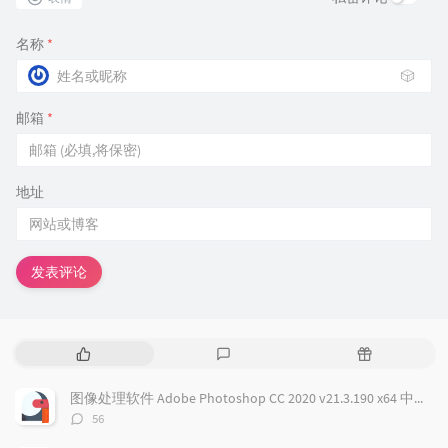
名称
*
🎲
邮箱
*
地址
发表评论
热
最
随
门
新
机
文
评
文
图像处理软件 Adobe Photoshop CC 2020 v21.3.190 x64 中文免费版
章
论
章
评
56
论