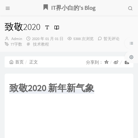
IT界小白的's Blog
致敬2020
博
发
Admin
2020 年 01 月 01 日
5388 次浏览
暂无评论
主：
布
分
77字数
技术教程
时
类：
间：
首页
正文
分享到：
致敬2020 新年新气象