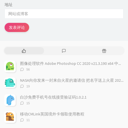
地址
发表评论
热
最
随
门
新
机
文
评
文
图像处理软件 Adobe Photoshop CC 2020 v21.3.190 x64 中文免费版
章
论
章
评
56
论
数：
NASA向你发来一封来自火星的邀请信 把名字送上火星 2026邀你免费参与火星之旅
评
19
论
数：
白沙免费手机号在线接受验证码1.0.2.1
评
15
论
数：
移动CMLink英国境外卡领取使用教程
评
11
论