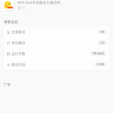
数：
WPS 2019专业版永久激活码
评
5
论
数：
博客信息
文章数目
138
评论数目
213
运行天数
7年168天
最后活动
1 年前
广告