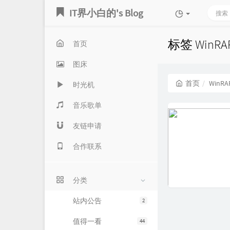
IT界小白的's Blog
标签 WinR
首页
图床
首页
WinRA
时光机
音乐歌单
友链申请
合作联系
分类
站内公告
2
值得一看
44