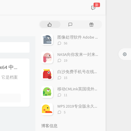
新
热
最
随
门
新
机
文
评
文
图像处理软件 Adobe Photoshop CC 2020 v21.3.190 x64 中文免费版
章
论
章
评
56
论
数：
NASA向你发来一封来自火星的邀请信 把名字送上火星 2026邀你免费参与火星之旅
评
19
论
老牌优秀文档解压缩工具 WinRAR 5.90 Beta 2 + x64 中文汉化版
数：
白沙免费手机号在线接受验证码1.0.2.1
评
器，它是档案
15
论
数：
移动CMLink英国境外卡领取使用教程
评
11
论
数：
WPS 2019专业版永久激活码
评
5
论
数：
博客信息