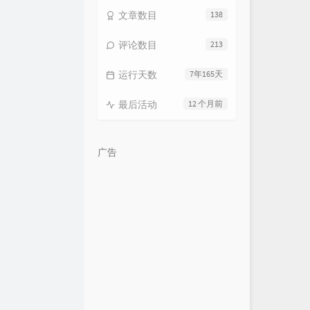
文章数目
138
评论数目
213
运行天数
7年165天
最后活动
12 个月前
广告